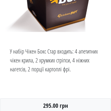
У набір Чікен Бокс Стар входить: 4 апетитних
чікен крила, 2 хрумких стріпси, 4 ніжних
нагетсів, 2 порції картоплі фрі.
295.00 грн