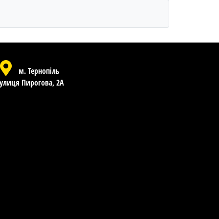
м. Тернопіль
улиця Пирогова, 2А