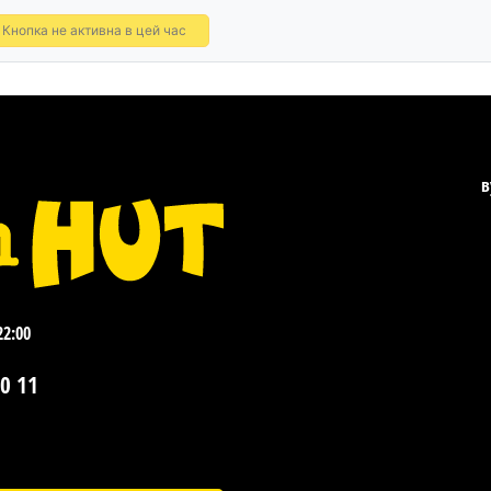
Кнопка не активна в цей час
в
22:00
0 11