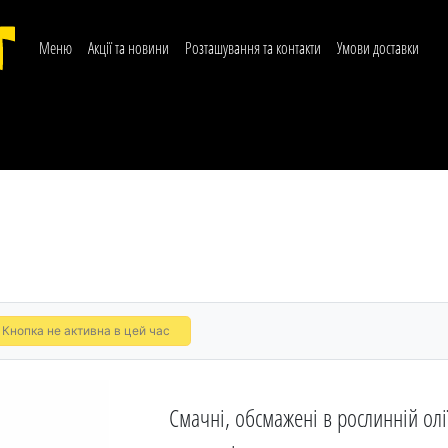
Меню
Акції та новини
Розташування та контакти
Умови доставки
Кнопка не активна в цей час
Смачні, обсмажені в рослинній олі