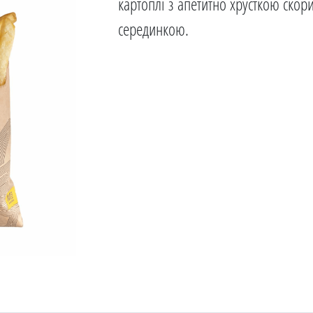
картоплі з апетитно хрусткою ско
серединкою.