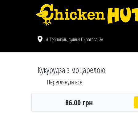
м. Тернопіль, вулиця Пирогова, 2А
Кукурудза з моцарелою
Переглянути все
86.00 грн