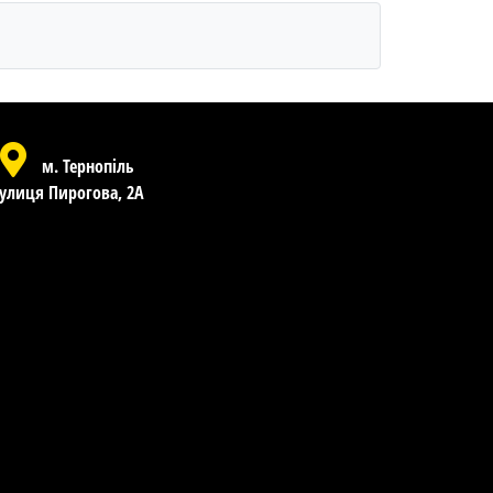
м. Тернопіль
улиця Пирогова, 2А